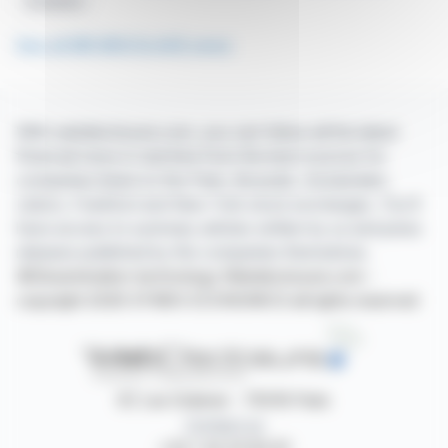
Évolution
See all MR BRICOLAGE news
With webdisclosure.com, you can follow all the latest
financial news in real time from the best sources for
companies listed on the Paris, Brussels, Amsterdam,
Lisbon, Frankfurt and New York stock exchanges. You'll
have access to summary articles written by us and press
releases published by the companies themselves.
©Dissemination technology Webdisclosure.com -
copyright 2026 SYMEX ECONOMICS all rights reserved
87, rue Ordener - 75018 Paris
Contact us