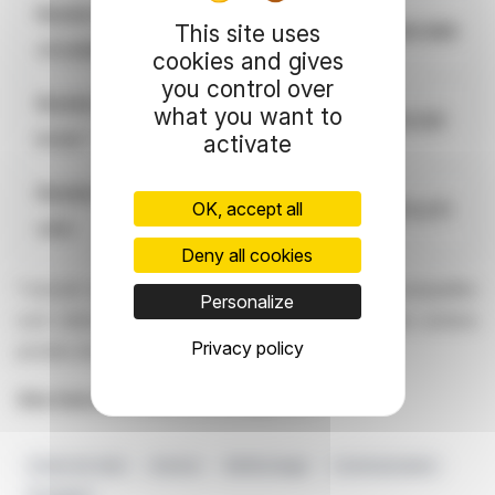
Nombre total d’actions en
This site uses
10.940.680
circulation
cookies and gives
you control over
Nombre total de droits de vote
what you want to
17.231.331
bruts *
activate
Nombre total de droits de vote
OK, accept all
17.070.271
nets
Deny all cookies
*calculé sur la base de l’ensemble des actions auxquelles
Personalize
sont attachés des droits de vote, y compris les actions
Privacy policy
privées de droit de vote.
Site Internet :
www.mr-bricolage.com
Droits De Vote
Actions
Mr.Bricolage
Communication