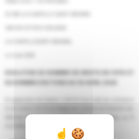
Siège social : 1 rue Montaigne
45 380 LA CHAPELLE-SAINT-MESMIN
348 033 473 RCS ORLEANS
LA CHAPELLESAINT MESMIN,
Le 3 juin 2026
EVOLUTION DU NOMBRE DE DROITS DE VOTE ET
DU NOMBRE D’ACTIONS AU 30 AVRIL 2026
En application de l’article L.233-8-II du Code de commerce
et de l’article 223-16 du Règlement Général de l’Autorité des
Marchés Financiers, la société Mr.Bricolage indique, au 31
mai 2026, les éléments suivants :