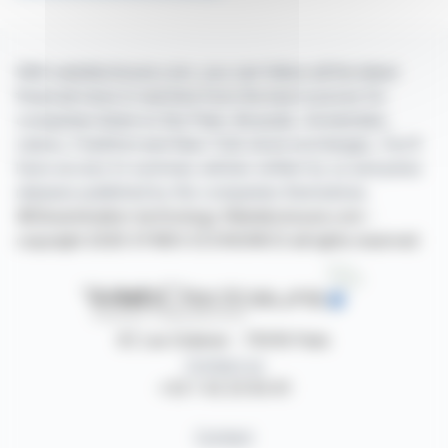
With webdisclosure.com, you can follow all the latest
financial news in real time from the best sources for
companies listed on the Paris, Brussels, Amsterdam,
Lisbon, Frankfurt and New York stock exchanges. You'll
have access to summary articles written by us and press
releases published by the companies themselves.
©Dissemination technology Webdisclosure.com -
copyright 2026 SYMEX ECONOMICS all rights reserved
87, rue Ordener - 75018 Paris
Contact us
+33 1 42 23 83 61
Contact