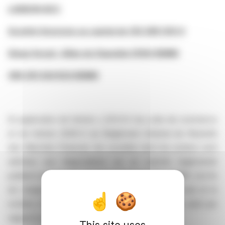
LANSON-BCC
Société Anonyme au capital de 135 088 300 €
Siège Social : Allée du Vignoble 51100 REIMS
389 391 434 RCS REIMS
En application de l’article L.233-8 II du code de commerce
et de l’article 22212-5 du Règlement Général de l’Autorité
des Marchés Financier, les sociétés dont les actions sont
admises aux négociations sur un marché réglementé
publient sur leur site internet et transmettent à l'AMF, à la fin
de chaque mois, le nombre total de droits de vote et le
nombre d'actions composant le capital s'ils ont varié par
rapport à ceux publiés antérieurement.