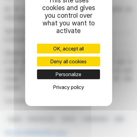
This site uses
cookies and gives
Au 30 novembre 2024, concernant notre société les
you control over
informations sont les suivantes :
what you want to
activate
Nombre de titre composant le capital : ....................................
6 754 415 actions
OK, accept all
Nombre d’actions ayant un droit de vote simple : ..................
Deny all cookies
6 635 380 actions Nombre d’actions détenues dans le
cadre de l’autocontrôle retenues pour des droits de vote
Personalize
simple : .............................................................. 119 035
Privacy policy
actions
Le conseil d’administration
Capital
Droits De Vote
Actions
LANSON-BCC
AMF
See all LANSON-BCC news