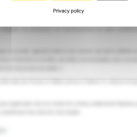
emble des actions auxquelles sont attachées des droits de vote, 
Privacy policy
s de droit de vote.
bligation de déclaration de franchissement de seuil complémenta
sique ou morale, agissant seule ou de concert, qui vient à détenir
tenue d'informer la société, par lettre recommandée avec accu
ent de chacun de ces seuils. »
té dans les formes et délais prévus à l'alinéa 4 ci-dessus lorsqu
’en application de la loi toutes les actions entièrement libérées p
bénéficient d’un droit de vote double.
tuts