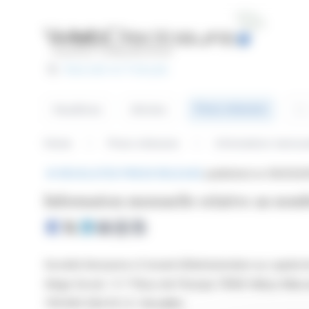
Cookies management panel
Basculer en Français
Sea
Press releases
Headlines
Articles
Home
Press releases
Information mensuel
REGULATED PRESS RELEASE
published on 06/03/20
Information mensuelle relative au nombr
Société Anonyme à Conseil d’Administration au capital
Siège Social : 3-7 Place de l’Europe 78140 Vélizy-Villac
709 802 094 R.C.S. Versailles