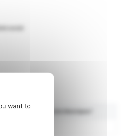
al social
you want to
re total de droits de vote théoriques*
24 906