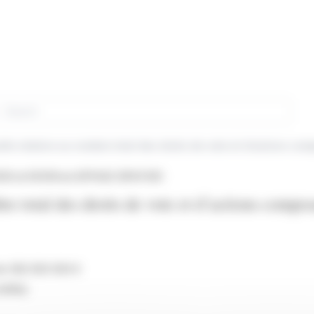
rch
le relative au nombre total des droits de vote et d’actions comp
26 at 09:55
from EIFFAGE (EPA:FGR)
e total des droits de vote et d’actions composa
 de 392 000 000 €
oublay