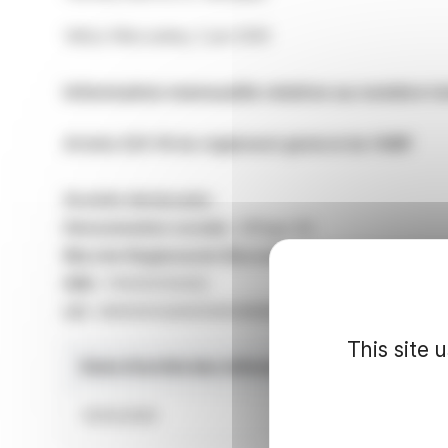
Vélizy-Villacoublay, 2 juin 2026
Information mensuelle relative au nombre tot
Article 223-16 du règlement général de l’AMF
Société déclarante :
Dénomination sociale :
Eiffage SA
Marché Réglementé (Euronext Paris) :
Compartimen
ISIN :
FR0000130452
LEI :
969500OQXKE5WDM9M994
This site 
Date d’arrêté des informations
Nomb
31/05/2026
98 00