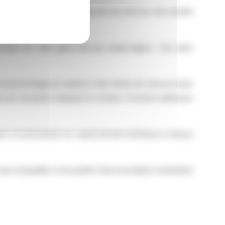
y compris les actions disposant de droit de vote double
ire de celle ayant trait aux seuils légaux : Oui, dans
 un pourcentage du capital ou des droits de vote au moins
sé de réception indiquant le nombre d'actions détenues
e sa participation en capital devient inférieure à chacun
our lesquelles il est justifié d’une inscription nominative