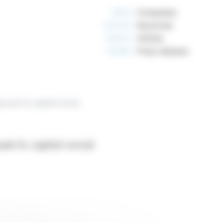
10812
Companies
234245
Keywords
163041
Articles
125260
Press releases
osant le capital social
nt le capital social