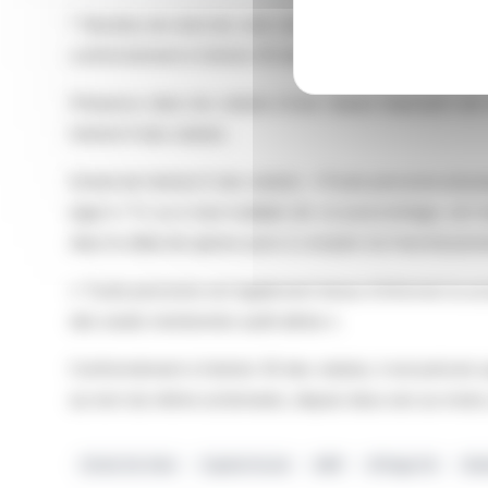
* Nombre de droit de vote calculé sur la base de l’ens
conformément à l’article 30 des statuts et celles privée
Présence dans les statuts d'une clause imposant une o
l’article 9 des statuts.
Extrait de l’article 9 des statuts : «Toute personne phy
égal à 1 % ou à tout multiple de ce pourcentage, est 
dans le délai de quinze jours à compter du franchissem
« Toute personne est également tenue d'informer la socié
des seuils mentionnés audit alinéa ».
Conformément à l’article 30 des statuts, il est précisé qu
au nom du même actionnaire, depuis deux ans au moins, 
Droits De Vote
Capital Social
AMF
Eiffage SA
Sta