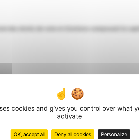
al des droits de vote et d’actions composant le capit
t A
uses cookies and gives you control over what 
re total d’actions composant le capital
Nomb
activate
0 000
119 4
OK, accept all
Deny all cookies
Personalize