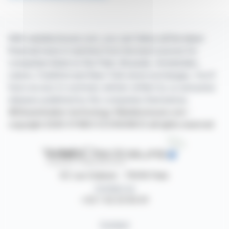
With webdisclosure.com, you can follow all the latest
financial news in real time from the best sources for
companies listed on the Paris, Brussels, Amsterdam,
Lisbon, Frankfurt and New York stock exchanges. You'll
have access to summary articles written by us and press
releases published by the companies themselves.
©Dissemination technology Webdisclosure.com -
copyright 2026 SYMEX ECONOMICS all rights reserved
87, rue Ordener - 75018 Paris
Contact us
+33 1 42 23 83 61
Contact