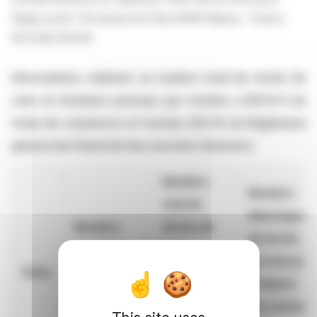
Siège social : 93 avenue de Paris 91300 Massy - France
RCS 652 014 051
Informations relatives au nombre total de droits de
vote et d’actions prévues par l’article L.233-8 II du
Code de commerce et l’article 223-16 du Règlement
général de l’Autorité des marchés financiers
Nombre
Nombre
réel de
théorique
Nombre
droits de
de droits
d’actions
vote
de vote (y
Date
composant
(déduction
compris
le capital
faite des
les actions