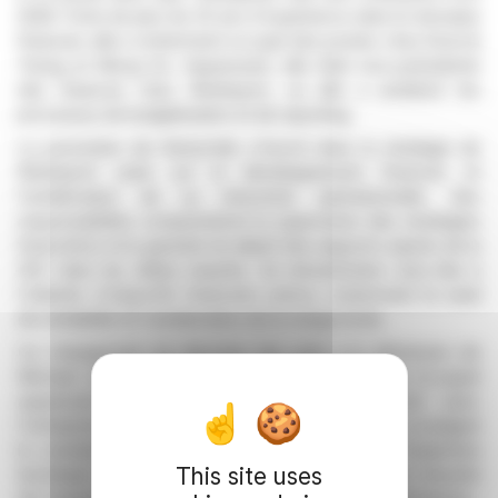
2026. Forte de plus de 25 ans d'expérience dans le domaine
financier, elle a notamment occupé des postes chez Ernst &
Young et Moog Inc. Auparavant, elle était vice-présidente
des finances chez Worksport, où elle a amélioré les
processus de budgétisation et de reporting.
La promotion de Kartychak s'inscrit dans la stratégie de
Worksport axée sur le développement financier et
l'amélioration de sa trésorerie opérationnelle. Ses
responsabilités comprendront la supervision des stratégies
financières et la garantie du dépôt des rapports auprès de la
SEC dans les délais impartis. Sa rémunération sera liée à
l'atteinte d'objectifs financiers précis, notamment le seuil
de rentabilité et l'amélioration de la marge brute.
Ce changement de direction fait suite à la démission de
Michael Johnston, effective le 30 avril 2026, qui occupait
auparavant ce poste sans aucun désaccord avec
l'entreprise. Le PDG de Worksport, Steven Rossi, a souligné
la connaissance approfondie de l'entreprise et l'expertise
This site uses
technique de Kartychak, atouts essentiels pour la réussite