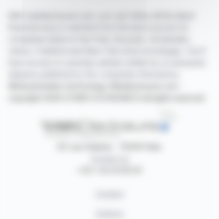
With webdisclosure.com, you can follow all the latest
financial news in real time from the best sources for
companies listed on the Paris, Brussels, Amsterdam,
Lisbon, Frankfurt and New York stock exchanges. You'll
have access to summary articles written by us and press
releases published by the companies themselves.
©Dissemination technology Webdisclosure.com -
copyright 2026 SYMEX ECONOMICS all rights reserved
87, rue Ordener - 75018 Paris
Contact us
+33 1 42 23 83 61
Contact
Authors