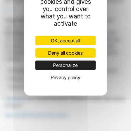
de l'expansion et des objectifs stratégiques de l'entreprise.
cookies and gives
you control over
R. H.
what you want to
Copyright © 2026
FinanzWire
, all reproduction and
activate
representation rights reserved.
Disclaimer
: although drawn from the best sources, the
information and analyzes disseminated by FinanzWire are
OK, accept all
provided for informational purposes only and in no way
constitute an incentive to take a position on the financial
Deny all cookies
markets.
Personalize
Développement Financier
Flux De Trésorerie Opérationnels
Privacy policy
Worksport Ltd.
Jennifer Kartychak
Financement Manufacturier
Click here
to consult the press release on which this article
is based
See all Worksport Ltd. news