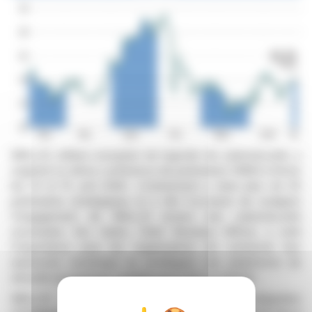
WALLIX, éditeur européen de logiciels de cybersécurité, a
organisé sa 4ème conférence de partenaires EMEA à Rome
les 14 et 15 avril 2026. L'événement a réuni plus de 50
partenaires stratégiques et a été l'occasion de souligner
l'engagement de WALLIX envers une cybersécurité
souveraine. Eric Gatrio, Chief Revenue Officer, a noté
l'importance pour les organisations de conserver leur
autonomie numérique en privilégiant une plateforme de
sécurité européenne certifiée par le BSI et l'ANSSI.
WALLIX a aussi dévoilé une nouvelle intégration