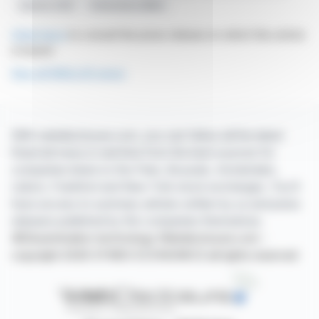
Awards 2025
Partenaires EMEA
Click here
to consult the press release on which this article
is based
See all WALLIX news
With webdisclosure.com, you can follow all the latest
financial news in real time from the best sources for
companies listed on the Paris, Brussels, Amsterdam,
Lisbon, Frankfurt and New York stock exchanges. You'll
have access to summary articles written by us and press
releases published by the companies themselves.
©Dissemination technology Webdisclosure.com -
copyright 2026 SYMEX ECONOMICS all rights reserved