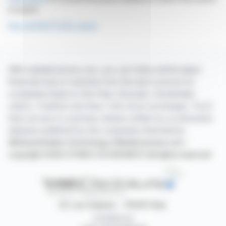
is based
See all ROCTOOL news
With webdisclosure.com, you can follow all the latest
financial news in real time from the best sources for
companies listed on the Paris, Brussels, Amsterdam,
Lisbon, Frankfurt and New York stock exchanges. You'll
have access to summary articles written by us and press
releases published by the companies themselves.
©Dissemination technology Webdisclosure.com -
copyright 2026 SYMEX ECONOMICS all rights reserved
87, rue Ordener - 75018 Paris
Contact us