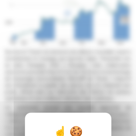
Roctool et Trexel ont annoncé une alliance mondiale visant à
révolutionner le moulage par injection léger. Présentée lors
du salon Chinaplas 2026 à Shanghai, cette collaboration
associe le procédé Heat & Cool de Roctool à la technologie
de moussage microcellulaire MuCell® de Trexel. L'objectif
est d'améliorer la qualité des pièces tout en réduisant leur
poids, offrant ainsi aux fabricants des finitions de surface
optimisées et une meilleure utilisation des matériaux.
Ce partenariat promet une nouvelle approche de
l'allègement, privilégiant l'esthétique et la performance.
L'alliance prévoit de mettre en place des plateformes
d'essai en Europe et en Asie, afin de faciliter l'adoption de
cette technologie et de démontrer ses capacités.