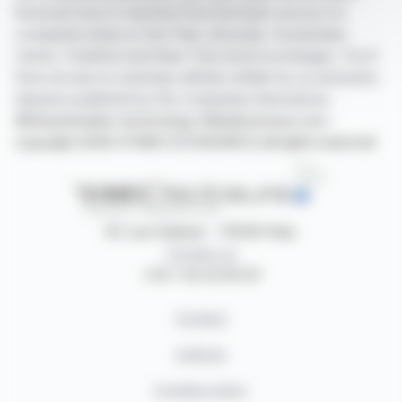
financial news in real time from the best sources for
companies listed on the Paris, Brussels, Amsterdam,
Lisbon, Frankfurt and New York stock exchanges. You'll
have access to summary articles written by us and press
releases published by the companies themselves.
©Dissemination technology Webdisclosure.com -
copyright 2026 SYMEX ECONOMICS all rights reserved
87, rue Ordener - 75018 Paris
Contact us
+33 1 42 23 83 61
Contact
Authors
Cookies policy