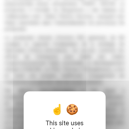
polynucléotide kinase phosphatase (PNKP) ONC010. La
production à l'échelle du kilogramme a été réalisée en
collaboration avec Dalton Pharma Services, marquant une
étape importante dans l'industrialisation du processus de
production.
La production réussie d'environ 952 grammes de B4
souligne la capacité d'adaptation de la stratégie de
fabrication d'Onco-Innovations. Ce succès conforte les
efforts de l'entreprise pour établir une chaîne
d'approvisionnement fiable, essentielle au développement
clinique d'ONC010. Le PDG, Thomas O'Shaughnessy, a mis
en avant ces progrès, réaffirmant l'engagement de
l'entreprise à progresser vers les essais cliniques.
Par ailleurs, Onco-Innovations a fait appel à
InvestorBrandNetwork pour des services de sensibilisation
du marché, avec des projets s'étendant jusqu'en
septembre 2026. Cette étape vise à améliorer la
communication institutionnelle et la présence médiatique, en
This site uses
accord avec les objectifs cliniques et réglementaires plus
larges de l'entreprise.