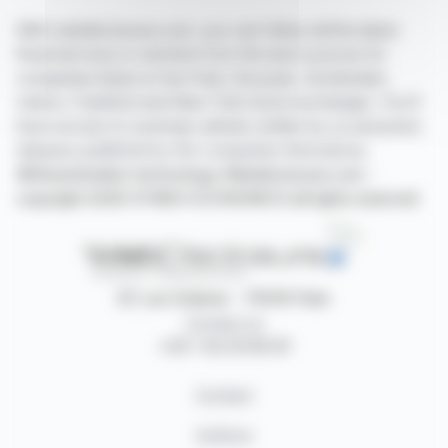
With webdisclosure.com, you can follow all the latest
financial news in real time from the best sources for
companies listed on the Paris, Brussels, Amsterdam,
Lisbon, Frankfurt and New York stock exchanges. You'll
have access to summary articles written by us and press
releases published by the companies themselves.
©Dissemination technology Webdisclosure.com -
copyright 2026 SYMEX ECONOMICS all rights reserved
87, rue Ordener - 75018 Paris
Contact us
+33 1 42 23 83 61
Contact
Authors