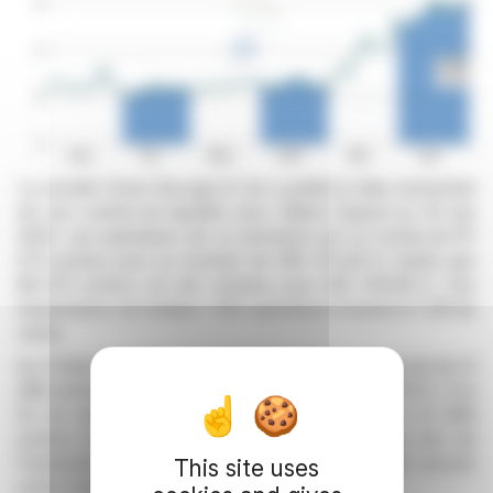
La société Omer-Decugis & Cie a publié le bilan semestriel
de son contrat de liquidité avec Gilbert Dupont au 30 juin
2025. Les opérations de ce semestre ont vu l'achat de 87
073 actions pour un montant de 395 373,45 €, tandis que
88 672 actions ont été vendues pour 402 378,58 €. Ces
transactions ont totalisé 1 294 opérations d'achat et 1 291 de
vente.
Au 31 décembre 2024, le compte de liquidité disposait de 12
468 actions et d'un solde en espèces de 62 776,91 €. À la
fin du semestre, ces chiffres ont été ajustés à 10 869
actions et 69 782,29 € en espèces. Initialement, lors de
l'instauration du contrat, le compte ne détenait aucune
This site uses
action mais possédait 200 000 € en espèces.