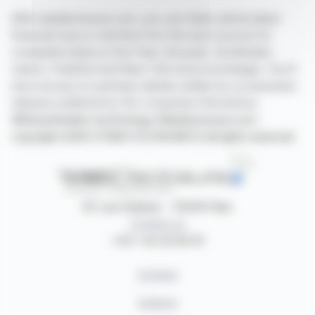
With webdisclosure.com, you can follow all the latest
financial news in real time from the best sources for
companies listed on the Paris, Brussels, Amsterdam,
Lisbon, Frankfurt and New York stock exchanges. You'll
have access to summary articles written by us and press
releases published by the companies themselves.
©Dissemination technology Webdisclosure.com -
copyright 2026 SYMEX ECONOMICS all rights reserved
87, rue Ordener - 75018 Paris
Contact us
+33 1 42 23 83 61
Contact
Authors