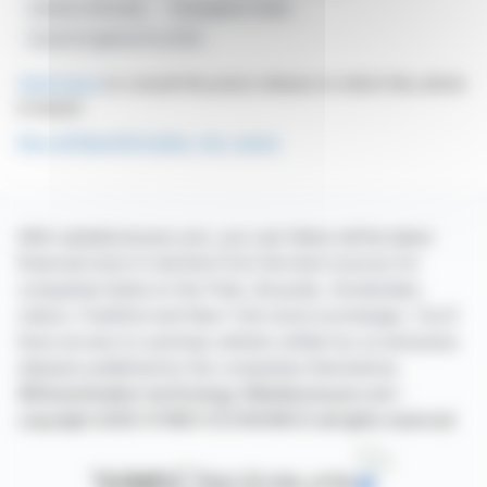
Solution Antivirale
Propagation Virale
Accès D'urgence À La FDA
Click here
to consult the press release on which this article
is based
See all NanoViricides, Inc. news
With webdisclosure.com, you can follow all the latest
financial news in real time from the best sources for
companies listed on the Paris, Brussels, Amsterdam,
Lisbon, Frankfurt and New York stock exchanges. You'll
have access to summary articles written by us and press
releases published by the companies themselves.
©Dissemination technology Webdisclosure.com -
copyright 2026 SYMEX ECONOMICS all rights reserved