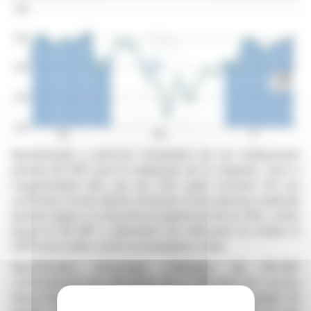
NanoViricides a annoncé l'évaluation de son médicament
antiviral NV-387 pour le traitement de la rougeole. Face à
l'augmentation des cas, les CDC ayant recensé 712 cas
confirmés et trois décès, le besoin d'une réponse médicale
devient urgent. Le virus de la rougeole est lié au VRS, contre
lequel le NV-387 a démontré son efficacité en imitant le
HSPG pour lutter contre la propagation virale.
NanoViricides encourage l'utilisation du NV-387
conformément aux directives de la FDA pour un « accès
élargi d'urgence pour un patient donné ». Des essais de