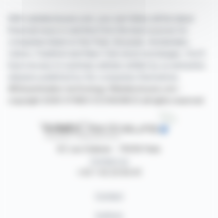
With webdisclosure.com, you can follow all the latest
financial news in real time from the best sources for
companies listed on the Paris, Brussels, Amsterdam,
Lisbon, Frankfurt and New York stock exchanges. You'll
have access to summary articles written by us and press
releases published by the companies themselves.
©Dissemination technology Webdisclosure.com -
copyright 2026 SYMEX ECONOMICS all rights reserved
87, rue Ordener - 75018 Paris
Contact us
+33 1 42 23 83 61
Contact
Authors