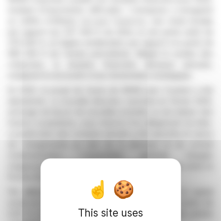
révélant d'importantes difficultés. L'entreprise a enregistré
un chiffre d'affaires nul pour l'exercice, une chute brutale
par rapport aux 207 000 € de 2024, et une perte nette de
479 000 €, en légère amélioration par rapport à la perte de
990 000 € de l'année précédente. Malgré le soutien des
créanciers, la situation financière demeure précaire,
soulignant la nécessité d'une réorientation stratégique.
En 2025, le projet de fusion de MHM avec Courbet a été
abandonné. La nouvelle direction, nommée en février 2026,
envisage de lancer de nouvelles activités ou de réaliser des
fusions-acquisitions, sous réserve d'un allègement du bilan.
La publication des comptes annuels a été reportée en raison
de changements au sein de la direction et du conseil
d'administration. L'assemblée générale chargée
d'approuver ces comptes est toutefois maintenue entre le
15 et le 30 juin 2026.
Par ailleurs, le conseil d'administration a réduit le capital
social en diminuant la valeur nominale de chaque action de
This site uses
0,25 € à 0,0125 €, alignant ainsi le capital sur les pertes