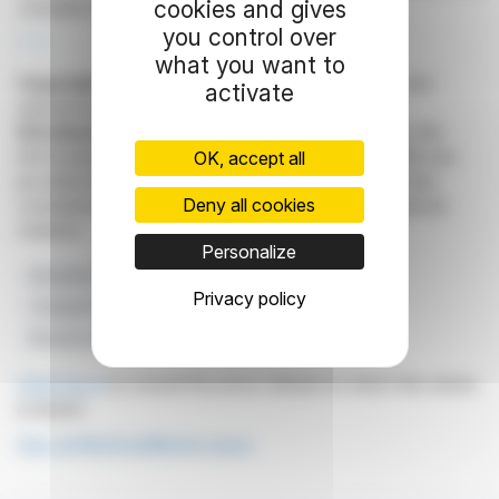
cookies and gives
cumulées de la société.
you control over
R. E.
what you want to
Copyright © 2026
FinanzWire
, all reproduction and
activate
representation rights reserved.
Disclaimer
: although drawn from the best sources, the
information and analyzes disseminated by FinanzWire are
OK, accept all
provided for informational purposes only and in no way
Deny all cookies
constitute an incentive to take a position on the financial
markets.
Personalize
Résultats Financiers
Réduction De Capital
Privacy policy
Changements De Direction
Plans Stratégiques
Revenus Nuls
Click here
to consult the press release on which this article
is based
See all MyHotelMatch news