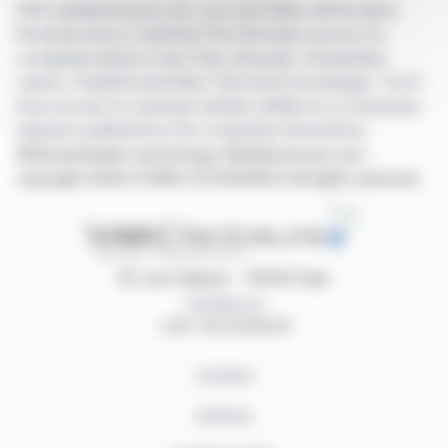
With webdisclosure.com, you can follow all the latest
financial news in real time from the best sources for
companies listed on the Paris, Brussels, Amsterdam,
Lisbon, Frankfurt and New York stock exchanges. You'll
have access to summary articles written by us and press
releases published by the companies themselves.
©Dissemination technology Webdisclosure.com -
copyright 2026 SYMEX ECONOMICS all rights reserved
87, rue Ordener - 75018 Paris
Contact us
+33 1 42 23 83 61
Contact
Authors