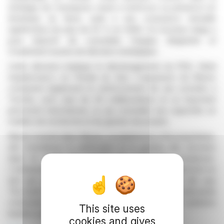
stratégie de l'entreprise visant à renforcer sa présence en
Amérique du Nord, suite à une croissance annuelle
significative de plus de 25 % en 2026. Ce nouveau siège a
pour objectif de consolider l'équipe dirigeante et
d'optimiser la prise de décision stratégique.
Cette décision implique le déménagement du PDG, Rafal
Gajdamowicz, en Floride du Sud. L'expansion de Mavrix
comprend également le renforcement de ses activités à
Toronto, avec plus de 45 collaborateurs et un important
personnel international, ce qui consolide ses capacités en
matière de recherche et de gestion de projets.
Mavrix investit dans Maxna, sa plateforme d'IA propriétaire,
afin d'améliorer la vérification et la gestion des données
dans le cadre de projets de recherche complexes.
L'entreprise demeure active dans le secteur, notamment en
tant que sponsor Platine d'événements majeurs tels que
The Quirk's Event en 2026, témoignant ainsi de la demande
croissante en données de haute qualité et en solutions
This site uses
basées sur l'IA.
cookies and gives