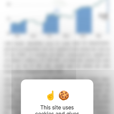
LNA Santé, identifiée sous le code ISIN FR 0004170017,
annonce la répartition de son capital et des droits de vote au
31 mai 2026. Le nombre de titres composant le capital en
circulation s'élève à 10 709 416. Le total des droits de vote
bruts est de 16 402 242, tandis que les droits de vote
exerçables atteignent 15 987 099.
Les droits de vote bruts incluent toutes les actions avec
droits de vote, même celles dépourvues effectivement de
ces droits. Le calcul des droits exerçables exclut les
actions en auto-détention ou autres, sans droits de vote.
Ces informations sont fournies à titre indicatif par Société
This site uses
Générale. En raison de transactions au porteur non connues,
les données sur l'auto-contrôle peuvent changer
cookies and gives