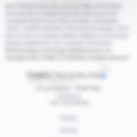
With webdisclosure.com, you can follow all the latest
financial news in real time from the best sources for
companies listed on the Paris, Brussels, Amsterdam,
Lisbon, Frankfurt and New York stock exchanges. You'll
have access to summary articles written by us and press
releases published by the companies themselves.
©Dissemination technology Webdisclosure.com -
copyright 2026 SYMEX ECONOMICS all rights reserved
87, rue Ordener - 75018 Paris
Contact us
+33 1 42 23 83 61
Contact
Authors