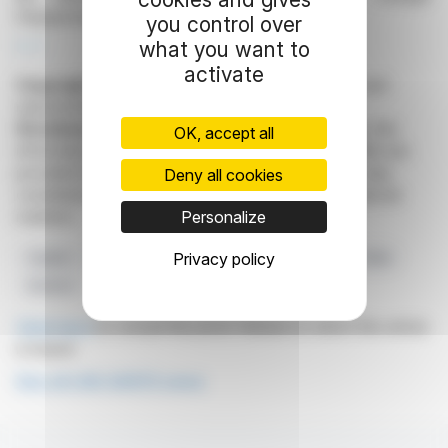
fréquemment.
you control over
what you want to
R. P.
activate
Copyright © 2026
FinanzWire
, all reproduction and
representation rights reserved.
Disclaimer
: although drawn from the best sources, the
OK, accept all
information and analyzes disseminated by FinanzWire are
provided for informational purposes only and in no way
Deny all cookies
constitute an incentive to take a position on the financial
Personalize
markets.
Privacy policy
Capital
Société Générale
LNA Santé
Droits De Vote
Actions
Click here
to consult the press release on which this article
is based
See all LNA SANTE news