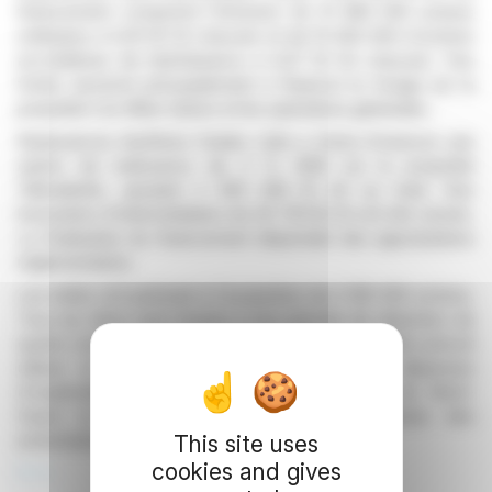
financement comprend l'émission de 15 860 000 actions
ordinaires à 0,05 $ CA chacune et de 15 000 000 d'actions
accréditives de bienfaisance à 0,07 $ CA chacune. Ces
fonds serviront principalement à financer le forage sur la
propriété Con Mine Option et les opérations générales.
Redevances Aurifères Osisko Ltée a choisi d'exercer une
option de redevance de 2 % NSR sur la propriété
Yellowknife, ajoutant 2 000 000 $ CA au total. Des
honoraires d'intermédiation de 26 700 $ CA ont été versés.
La finalisation du financement dépendait des approbations
réglementaires.
Les initiés ont participé à l'acquisition de 2 160 000 actions.
Tous les titres sont soumis à une période de détention de
quatre mois, soit jusqu'au 12 août 2025. La société prévoit
utiliser le produit de l'émission pour des dépenses
d'exploration admissibles dans les Territoires du Nord-
Ouest et renoncer à ces dépenses en faveur des
actionnaires d'ici le 31 décembre 2025.
This site uses
cookies and gives
R. H.