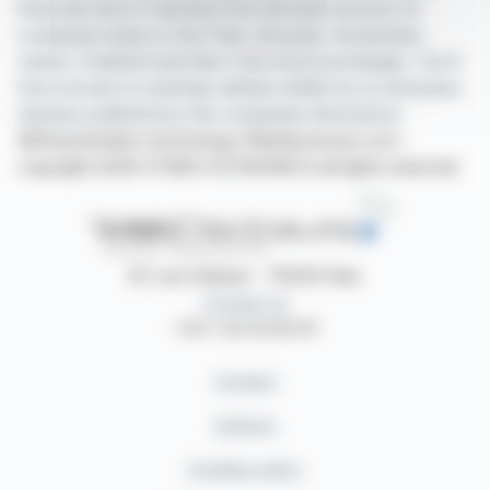
financial news in real time from the best sources for
companies listed on the Paris, Brussels, Amsterdam,
Lisbon, Frankfurt and New York stock exchanges. You'll
have access to summary articles written by us and press
releases published by the companies themselves.
©Dissemination technology Webdisclosure.com -
copyright 2026 SYMEX ECONOMICS all rights reserved
87, rue Ordener - 75018 Paris
Contact us
+33 1 42 23 83 61
Contact
Authors
Cookies policy