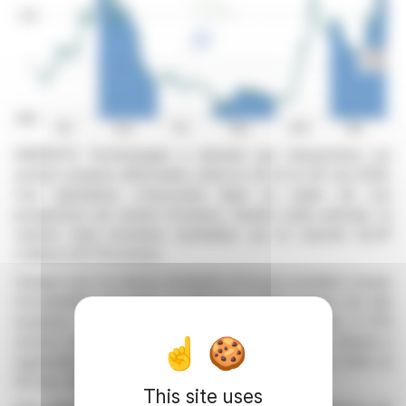
ENENSYS Technologies a déclaré ses transactions sur
actions propres effectuées entre le 25 et le 29 mai 2026.
Ces opérations s'inscrivent dans le cadre de son
programme de rachat d'actions. Durant cette période, le
volume total d'actions rachetées sur le marché ALXP
s'élève à 16 721 actions.
Chaque jour, le volume d'actions et le prix pondéré moyen
d'acquisition ont varié. Le 26 mai, 4 279 actions ont été
acquises à un prix moyen de 1,225€. Le 27 mai, 3 074
actions ont été rachetées à 1,212€. Le 28 mai, le volume a
augmenté à 5 464 actions avec un prix de 1,337€. Enfin, le
29 mai, 3 904 actions ont été acquises à 1,366€.
This site uses