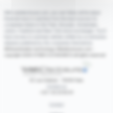
With webdisclosure.com, you can follow all the latest
financial news in real time from the best sources for
companies listed on the Paris, Brussels, Amsterdam,
Lisbon, Frankfurt and New York stock exchanges. You'll
have access to summary articles written by us and press
releases published by the companies themselves.
©Dissemination technology Webdisclosure.com -
copyright 2026 SYMEX ECONOMICS all rights reserved
87, rue Ordener - 75018 Paris
Contact us
+33 1 42 23 83 61
Contact