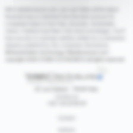
With webdisclosure.com, you can follow all the latest
financial news in real time from the best sources for
companies listed on the Paris, Brussels, Amsterdam,
Lisbon, Frankfurt and New York stock exchanges. You'll
have access to summary articles written by us and press
releases published by the companies themselves.
©Dissemination technology Webdisclosure.com -
copyright 2026 SYMEX ECONOMICS all rights reserved
87, rue Ordener - 75018 Paris
Contact us
+33 1 42 23 83 61
Contact
Authors