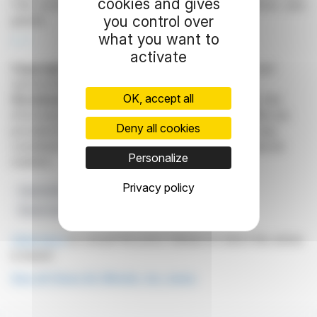
cookies and gives
l'été prochain pour explorer des pièges à sulfures plus
you control over
grands.
what you want to
R. P.
activate
Copyright © 2026
FinanzWire
, all reproduction and
representation rights reserved.
OK, accept all
Disclaimer
: although drawn from the best sources, the
information and analyzes disseminated by FinanzWire are
Deny all cookies
provided for informational purposes only and in no way
constitute an incentive to take a position on the financial
Personalize
markets.
Privacy policy
Exploration
Thunder Bay Nord
Air Pur Métaux
Étude Sismique
Dépôt D'évasion
Click here
to consult the press release on which this article
is based
See all Clean Air Metals, Inc. news