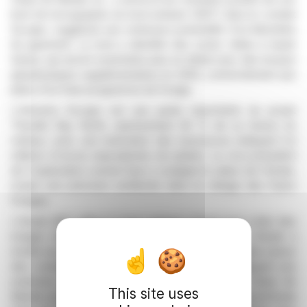
levé de tomographie du bruit ambiant (ANT) dans le conduit
Escape, suggérant une extension potentielle d'un kilomètre
du gisement. Le levé a identifié des zones cibles à haute
teneur, qui seront examinées plus en détail avec des travaux
géophysiques supplémentaires en 2025, conformément aux
plans d'un futur programme de forage.
L'intrusion Escape est une partie importante du projet
Thunder Bay North, représentant 40 % de sa teneur en
métaux, avec une estimation des ressources indiquant 2,4
millions d'onces équivalentes de platine. Le vice-président
de l'exploration Lionnel Djon a souligné la valeur de l'étude,
notant une précision améliorée dans le ciblage des futurs
forages.
L'étude ANT utilise le bruit ambiant naturel pour créer des
images détaillées des structures souterraines. L'étude a
révélé une anomalie de vitesse négative significative autour
des conduits d'échappement et de courant, indiquant une
extension potentielle le long de l'axe sud-est. Clean Air
This site uses
Metals prévoit une autre étude électromagnétique profonde