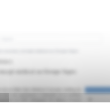
rch
on nouveau concept médical au Groupe Sapio
PA:BLC)
oncept médical au Groupe Sapio
n de sa filiale New Medical Concept, holding du
ans les perfusions à domicile et la nutrition
quisition en 2017, atteignant 42 millions d'euros