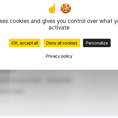
n d'actifs et de renforcement financier du Groupe
s charges financières et d'améliorer le ratio
 n'aura toutefois aucun impact sur le chiffre
uses cookies and gives you control over what 
activate
e l'acquisition d'EXPERF est essentielle à leur
nsaction est soumise aux conditions de clôture
OK, accept all
Deny all cookies
Personalize
Privacy policy
representation rights reserved.
 information and analyzes disseminated by FinanzWire are provide
l markets.
arché Des Soins De Santé
Groupe EXPERF
ticle is based