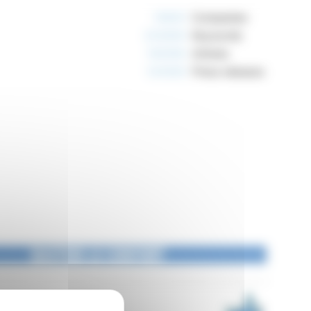
10805
Companies
233906
Keywords
162599
Articles
124926
Press releases