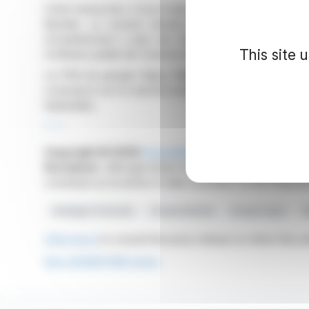
Cette transaction s'inscrit dans la stratégie de rotatio
Bastide. La cession devrait permettre de réduire le
d'endettement à plus de 2,5x après l'opération. Elle
This site 
d'affaires publié de l'exercice en cours.
Le PDG du groupe Sapio, Mario Paterlini, a souligné qu
croissance sur le marché européen de la santé. La tra
habituelles.
R. P.
Copyright © 2026
FinanzWire
, all reproduction and 
Disclaimer
: although drawn from the best sources, the
constitute an incentive to take a position on the financia
Stratégie Financière
Groupe Bastide
Groupe Sapio
M
Click here
to consult the press release on which this ar
See all BASTIDE news