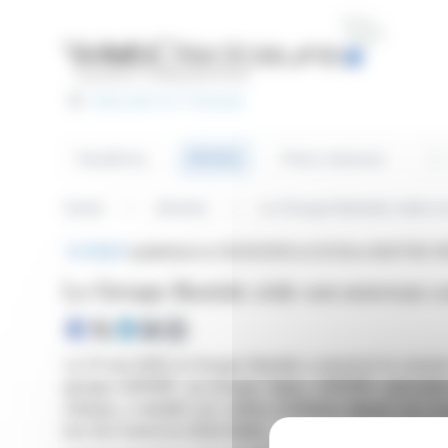
Cookies management panel
Basculer en Français
Sea
Articles
Headlines
Press releases
Home
Articles
Le Groupe Bastide cède s
BRIEF
published on 05/21/2026 at 20:20
on BASTIDE (E
Le Groupe Bastide cède son nouveau c
Le 21 mai 2026, le Groupe Bastide a annoncé la cessio
groupe EXPERF, au Groupe Sapio. EXPERF, spécialisé d
clinique, a doublé son chiffre d'affaires depuis son ac
lors de l'exercice 2024-2025.