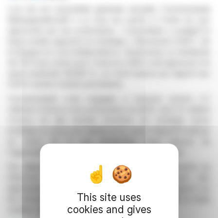
Lors de son assemblée générale annuelle, Commerzbank
Aktiengesellschaft a vu tous les points à l'ordre du jour
approuvés par ses actionnaires. L'assemblée a souligné le
large soutien apporté à la stratégie « Momentum 2030 » de
la banque et à son indépendance. Notamment, un dividende
de 1,10 € par action pour l'exercice 2025 a été approuvé à la
quasi-unanimité (99,88 %), en forte hausse par rapport aux
0,65 € versés l'année précédente.
Commerzbank s'est engagée à reverser environ 2,7
milliards d'euros à ses actionnaires en 2025, dont 1,5 milliard
d'euros via des rachats d'actions. Sa stratégie future
privilégie un retour sur capital accru, avec l'objectif d'allouer
au moins 50 % aux dividendes, sous réserve de
l'approbation des autorités financières compétentes.
Par ailleurs, les actionnaires ont ratifié les décisions du
Directoire et du Conseil de surveillance, avec des
approbations majoritaires dépassant 98 %. Le rapport sur
This site uses
les rémunérations pour 2025 a également recueilli un large
cookies and gives
soutien, avec une majorité de 91,28 %.