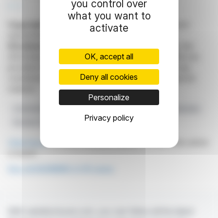
you control over
R. P.
what you want to
Copyright © 2026
FinanzWire
, all reproduction and
activate
representation rights reserved.
Disclaimer
: although drawn from the best sources, the
OK, accept all
information and analyzes disseminated by FinanzWire are
provided for informational purposes only and in no way
Deny all cookies
constitute an incentive to take a position on the financial
markets.
Personalize
Commerzbank
Assemblée Générale Annuelle
Dividendes
Privacy policy
Rachats D'actions
Élan 2030
Click here
to consult the press release on which this article
is based
See all BANIMMO A (D) news
With webdisclosure.com, you can follow all the latest