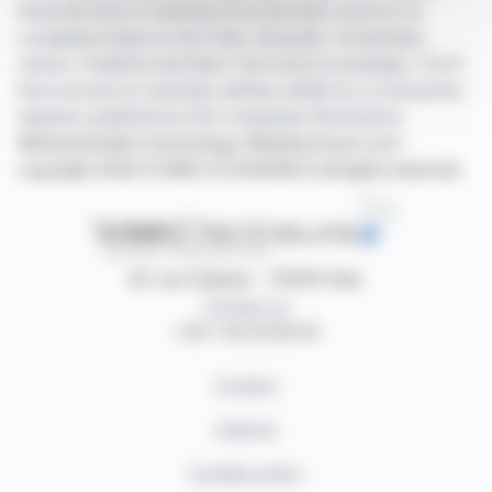
financial news in real time from the best sources for
companies listed on the Paris, Brussels, Amsterdam,
Lisbon, Frankfurt and New York stock exchanges. You'll
have access to summary articles written by us and press
releases published by the companies themselves.
©Dissemination technology Webdisclosure.com -
copyright 2026 SYMEX ECONOMICS all rights reserved
87, rue Ordener - 75018 Paris
Contact us
+33 1 42 23 83 61
Contact
Authors
Cookies policy