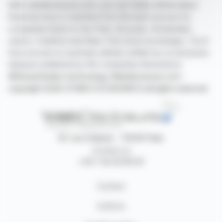
With webdisclosure.com, you can follow all the latest
financial news in real time from the best sources for
companies listed on the Paris, Brussels, Amsterdam,
Lisbon, Frankfurt and New York stock exchanges. You'll
have access to summary articles written by us and press
releases published by the companies themselves.
©Dissemination technology Webdisclosure.com -
copyright 2026 SYMEX ECONOMICS all rights reserved
87, rue Ordener - 75018 Paris
Contact us
+33 1 42 23 83 61
Contact
Authors