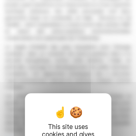
projets ayant bénéficié d'un financement et d'une expertise
technique antérieurs. Ses cibles principales sont deux
gisements situés en Lombardie, en Italie – Novazza et Val
Vedello – dont l'exploitation a cessé à la fin des années 1980
en raison des préoccupations environnementales
consécutives à la catastrophe de Tchernobyl.
Le regain d'intérêt des pays européens pour l'énergie
nucléaire, dans un contexte de préoccupations liées à la
sécurité énergétique, motive cette initiative. L'Italie, en
particulier, envisage le développement de petits réacteurs
modulaires. Cet alignement stratégique vise à sécuriser
l'approvisionnement national en minéraux critiques comme
l'uranium.
Les principaux actionnaires de Reveille, dont Andrea et
Ippolito Cattaneo, détiennent chacun 25 % du capital avant
l'admission, aux côtés d'Ajax Resources PLC et de Zenith
Energy Ltd. La date d'admission prévue est le 17 juin 2026,
Allenby Capital Limited agissant en tant que conseiller
This site uses
financier.
cookies and gives