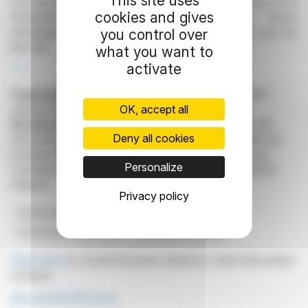
This site uses
Ces documents incluent la Brochure de convocation et le
cookies and gives
Document d'enregistrement universel 2025. Accor
encourage une consultation régulière des mises à jour sur
you control over
leur site.
what you want to
activate
R. H.
Copyright © 2026
FinanzWire
, all reproduction and
OK, accept all
representation rights reserved.
Disclaimer
: although drawn from the best sources, the
Deny all cookies
information and analyzes disseminated by FinanzWire are
provided for informational purposes only and in no way
Personalize
constitute an incentive to take a position on the financial
markets.
Privacy policy
Actionnaires
Accor
Assemblée Générale
Documents Préparatoires
Informations Légales
Click here
to consult the press release on which this article
is based
See all ACCOR news