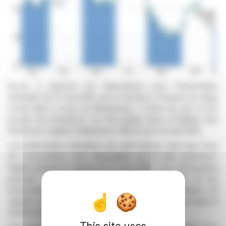
Accor a annoncé les dispositions pour l'Assemblée
Générale du 27 mai 2026, qui se tiendra à 9 heures au siège
social situé à Issy-Les-Moulineaux. L'ordre du jour et les
projets de résolutions ont été publiés dans le Bulletin des
Annonces Légales Obligatoires (BALO) du 22 avril 2026.
Les informations détaillées de cette réunion, ainsi que l'avis
de convocation, sont disponibles sur le site annonces-
legales.lefigaro.fr depuis le 6 mai 2026. Les actionnaires
peuvent consulter les documents préparatoires et les
informations en ligne conformément à la législation en
vigueur, via le site internet de la société, notamment dans la
section dédiée à l'Assemblée Générale.