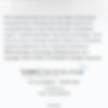
With webdisclosure.com, you can follow all the latest
financial news in real time from the best sources for
companies listed on the Paris, Brussels, Amsterdam,
Lisbon, Frankfurt and New York stock exchanges. You'll
have access to summary articles written by us and press
releases published by the companies themselves.
©Dissemination technology Webdisclosure.com -
copyright 2026 SYMEX ECONOMICS all rights reserved
87, rue Ordener - 75018 Paris
Contact us
+33 1 42 23 83 61
Contact